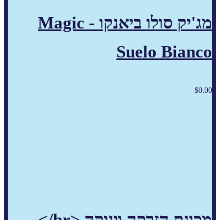
מג'יק סולו ביאנקו - Magic
Suelo Bianco
$
0.00
מכונת הזרקה ויניקה <br/>