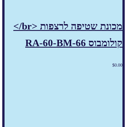
מכונת שטיפה לרצפות <br/>
קולומבוס RA-60-BM-66
$
0.00