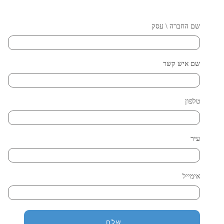
שם החברה \ עסק
שם איש קשר
טלפון
עיר
אימייל