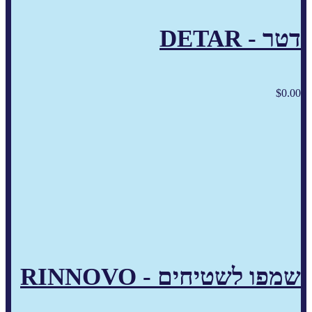
דטר - DETAR
$
0.00
שמפו לשטיחים - RINNOVO