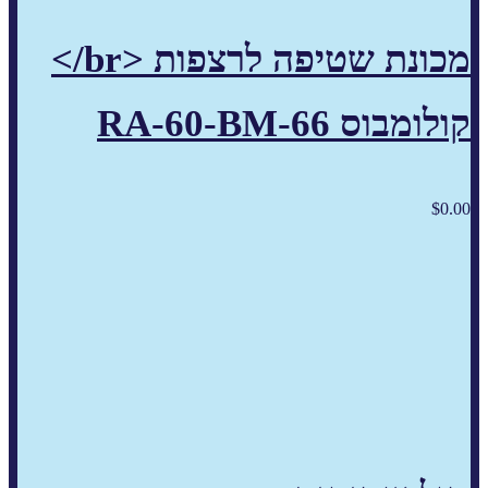
מכונת שטיפה לרצפות <br/>
קולומבוס RA-60-BM-66
$
0.00