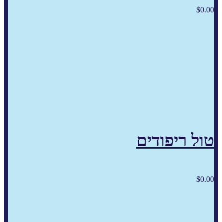
$
0.00
טול ריפודים
$
0.00