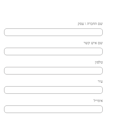
שם החברה \ עסק
שם איש קשר
טלפון
עיר
אימייל