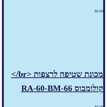
$
0.00
מכונת שטיפה לרצפות <br/>
קולומבוס RA-60-BM-66
$
0.00