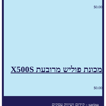
$
0.00
מכונת פוליש מרובעת X500S
$
0.00
sarina - קידום ושיווק עסקים