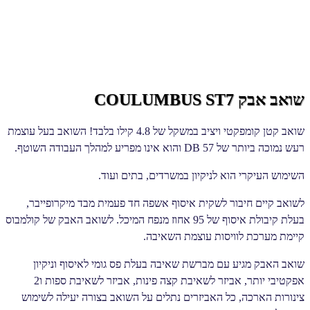
שואב אבק COULUMBUS ST7
שואב קטן קומפקטי ויציב במשקל של 4.8 קילו בלבד! השואב בעל עוצמת
רעש נמוכה ביותר של 57 DB והוא אינו מפריע למהלך העבודה השוטף.
השימוש העיקרי הוא לניקיון במשרדים, בתים ועוד.
לשואב קיים חיבור לשקית איסוף אשפה חד פעמית מבד מיקרופייבר,
בעלת קיבולת איסוף של 95 אחוז מנפח המיכל. לשואב האבק של קולמבוס
קיימת מערכת לוויסות עוצמת השאיבה.
שואב האבק מגיע עם מברשת שאיבה בעלת פס גומי לאיסוף וניקיון
אפקטיבי יותר, אביזר לשאיבת קצה פינות, אביזר לשאיבת ספות ו2
צינורות הארכה, כל האביזרים נתלים על השואב בצורה יעילה לשימוש